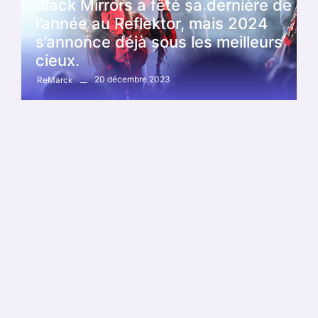
Black Mirrors a fêté sa dernière de
l’année au Reflektor, mais 2024
s’annonce déjà sous les meilleurs
cieux.
20 décembre 2023
ReMarck