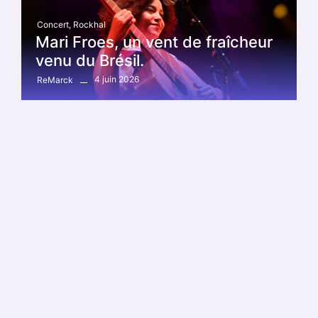
Concert
,
Rockhal
Mari Froes, un vent de fraîcheur
venu du Brésil.
4 juin 2026
ReMarck