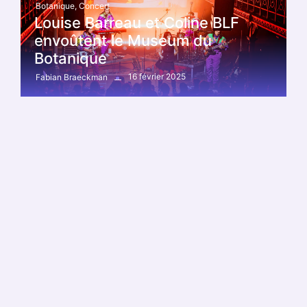
Botanique
,
Concert
Louise Barreau et Coline BLF
envoûtent le Museum du
Botanique
16 février 2025
Fabian Braeckman