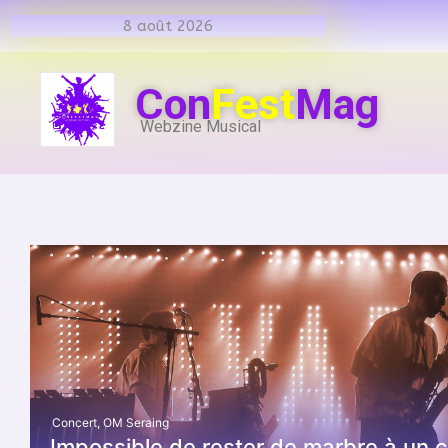
8 août 2026
Con
Fest
Mag
Webzine Musical
Concert
,
OM Seraing
Impossible de rester de marbre à un 