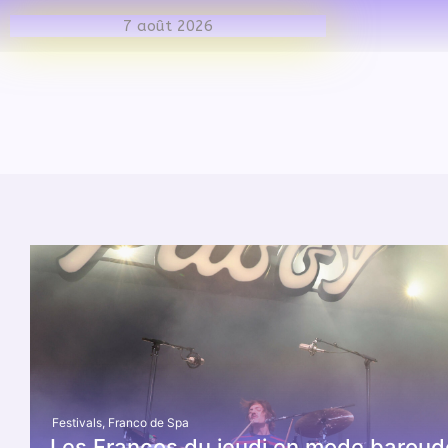
Webzine Musical
7 août 2026
Festivals
,
Franco de Spa
Les Francos du jeudi en mode baroud