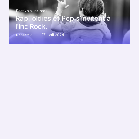
Festivals
,
inc'rock
Rap, oldies et Pop s’invitent à
l’Inc’Rock.
27 avril 2024
ReMarck