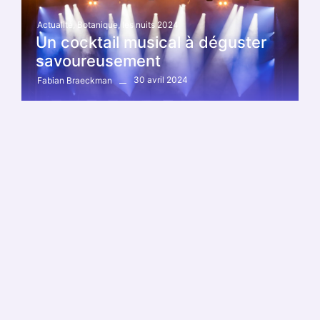
Actualité
,
Botanique
,
les nuits 2024
Un cocktail musical à déguster
savoureusement
30 avril 2024
Fabian Braeckman