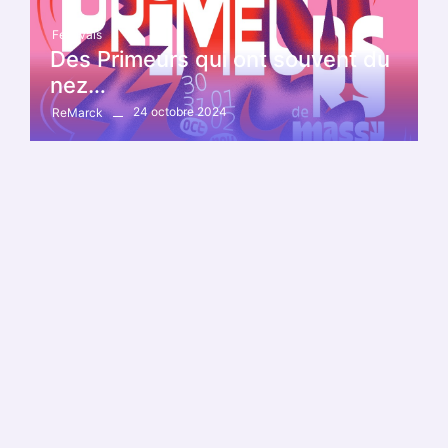
Festivals
Des Primeurs qui ont souvent du
nez…
24 octobre 2024
ReMarck