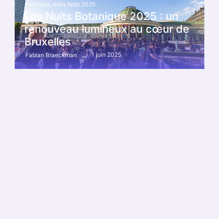
Festivals
,
nuits bota 2025
Les Nuits Botanique 2025 : un
renouveau lumineux au cœur de
Bruxelles
1 juin 2025
Fabian Braeckman