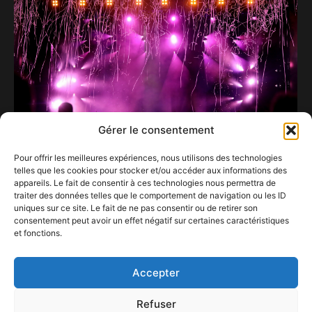
Gérer le consentement
Pour offrir les meilleures expériences, nous utilisons des technologies
telles que les cookies pour stocker et/ou accéder aux informations des
Julien Doré repousse encore un peu plus « les
appareils. Le fait de consentir à ces technologies nous permettra de
limites ».
traiter des données telles que le comportement de navigation ou les ID
7 octobre 2022
uniques sur ce site. Le fait de ne pas consentir ou de retirer son
consentement peut avoir un effet négatif sur certaines caractéristiques
et fonctions.
Concerts Saison Botanique
19 mars 2024
Accepter
Refuser