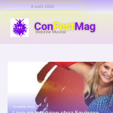
8 août 2026
Con
Fest
Mag
Webzine Musical
Actualité
,
News
Layo en Interview chez Equinoxe