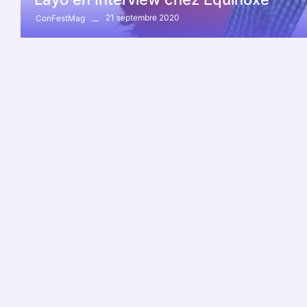
21 septembre 2020
ConFestMag