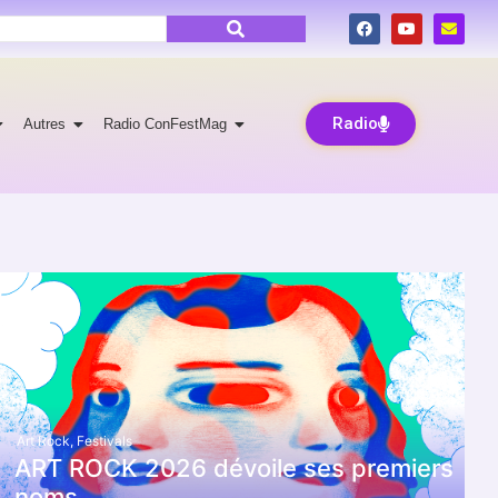
Radio
Autres
Radio ConFestMag
Art Rock
,
Festivals
ART ROCK 2026 dévoile ses premiers
noms.