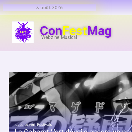
8 août 2026
Con
Fest
Mag
Webzine Musical
cabaret vert
,
Festivals
Le Cabaret Vert dévoile encore un pe