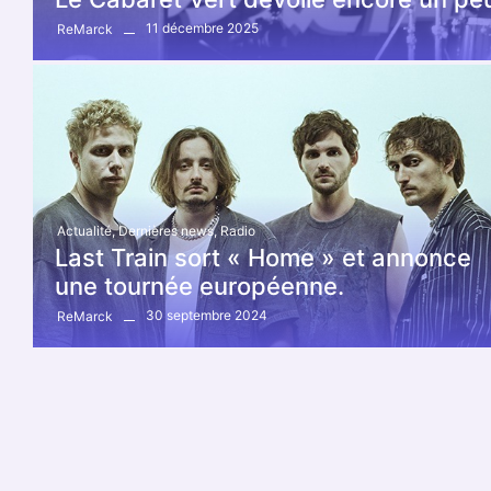
11 décembre 2025
ReMarck
Actualité
,
Dernières news
,
Radio
Last Train sort « Home » et annonce
une tournée européenne.
30 septembre 2024
ReMarck