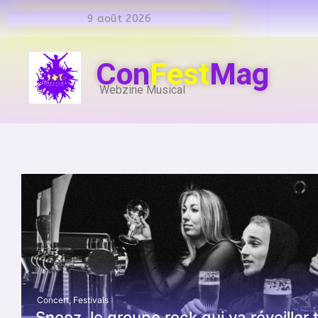
9 août 2026
Con
Fest
Mag
Webzine Musical
Concert
,
Festivals
Snooz, le groupe rock qui va réveiller