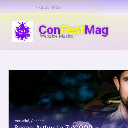
7 août 2026
Con
Fest
Mag
Webzine Musical
Actualité
,
Concert
Besac-Arthur La Zy’COOP