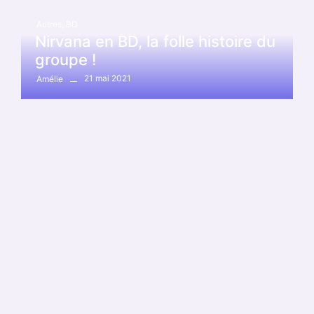
Autres
,
BD
Nirvana en BD, la folle histoire du
groupe !
21 mai 2021
Amélie