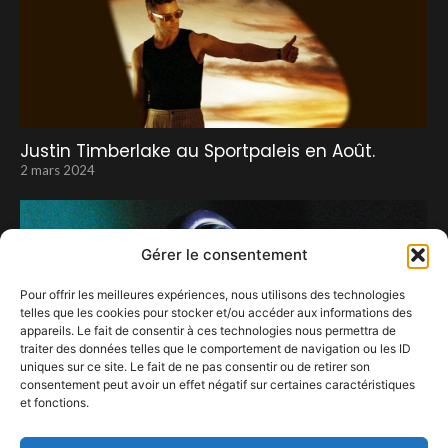
Justin Timberlake au Sportpaleis en Août.
2 mars 2024
Gérer le consentement
Pour offrir les meilleures expériences, nous utilisons des technologies
telles que les cookies pour stocker et/ou accéder aux informations des
appareils. Le fait de consentir à ces technologies nous permettra de
traiter des données telles que le comportement de navigation ou les ID
uniques sur ce site. Le fait de ne pas consentir ou de retirer son
consentement peut avoir un effet négatif sur certaines caractéristiques
Bryan Ferry et Amelia Barratt annoncent un
et fonctions.
nouvel album en collaboration : Loose Talk
4 février 2025