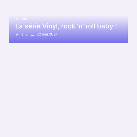
Autres
La série Vinyl, rock ‘n’ roll baby !
22 mai 2021
Amélie