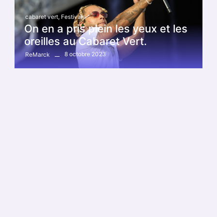
cabaret vert
,
Festivals
On en a pris plein les yeux et les
oreilles au Cabaret Vert.
8 octobre 2023
ReMarck