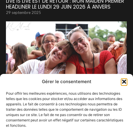
LIVE IS LIVE EST DE RETOUR : IRON MAIDEN PREMIER
HEADLINER LE LUNDI 29 JUIN 2026 À ANVERS
29 septembre 2025
Gérer le consentement
Pour offrir les meilleures expériences, nous utilisons des technologies
telles que les cookies pour stocker et/ou accéder aux informations des
appareils. Le fait de consentir à ces technologies nous permettra de
Les Gens d’Ere, un festival humain.
traiter des données telles que le comportement de navigation ou les ID
2 août 2025
uniques sur ce site. Le fait de ne pas consentir ou de retirer son
consentement peut avoir un effet négatif sur certaines caractéristiques
et fonctions.
L’ Instant Complice capturé avec Marc Ysaye