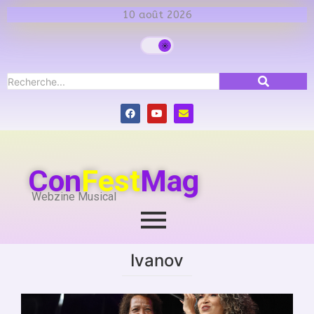
10 août 2026
Con
Fest
Mag
Webzine Musical
Ivanov