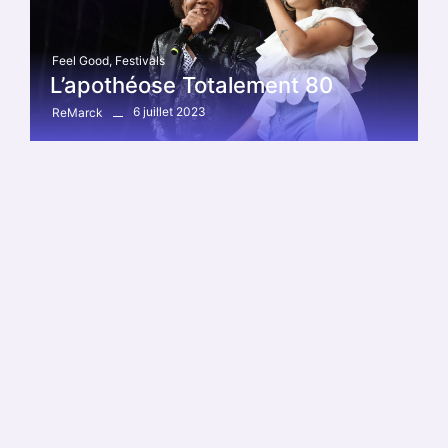
Feel Good
,
Festivals
L’apothéose Totalement 80
6 juillet 2023
ReMarck