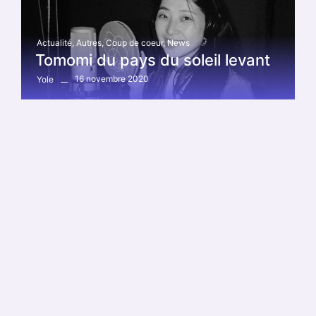
Actualité
,
Autres
,
Coup de coeur
,
News
Tomomi du pays du soleil levant
16 novembre 2020
Yole