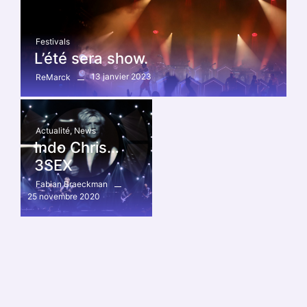
Festivals
L’été sera show.
13 janvier 2023
ReMarck
Actualité
,
News
Indo Chris…
3SEX
Fabian Braeckman
25 novembre 2020