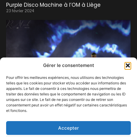
Purple Disco Machine à l’OM à Liège
23 février 2024
Gérer le consentement
Pour offrir les meilleures expériences, nous utilisons des technologies
telles que les cookies pour stocker et/ou accéder aux informations des
appareils. Le fait de consentir à ces technologies nous permettra de
traiter des données telles que le comportement de navigation ou les ID
uniques sur ce site. Le fait de ne pas consentir ou de retirer son
consentement peut avoir un effet négatif sur certaines caractéristiques
Pour le show, Oscar and the Wolf est toujours
et fonctions.
partant.
9 août 2024
Accepter