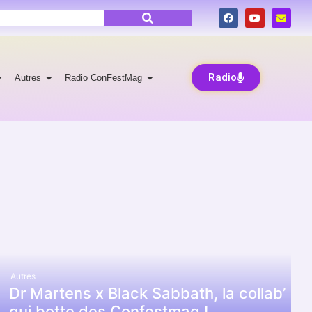
Radio
Autres
Radio ConFestMag
Autres
Dr Martens x Black Sabbath, la collab’
qui botte des Confestmag !