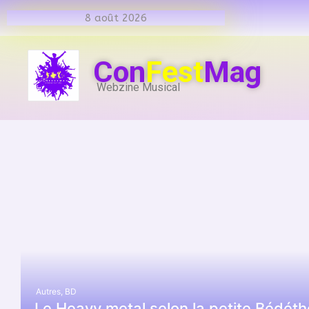
8 août 2026
Con
Fest
Mag
Webzine Musical
Autres
,
BD
Le Heavy metal selon la petite Bédét