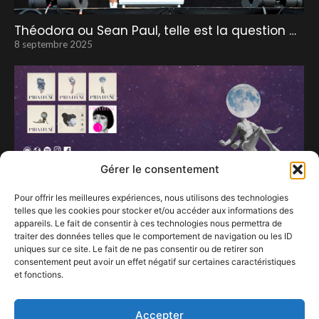
Théodora ou Sean Paul, telle est la question …
8 septembre 2025
Gérer le consentement
Pour offrir les meilleures expériences, nous utilisons des technologies
telles que les cookies pour stocker et/ou accéder aux informations des
appareils. Le fait de consentir à ces technologies nous permettra de
traiter des données telles que le comportement de navigation ou les ID
uniques sur ce site. Le fait de ne pas consentir ou de retirer son
consentement peut avoir un effet négatif sur certaines caractéristiques
Concert Milla Brune – Salle Marni à Ixelles –
et fonctions.
Jeudi 5 février 2026 • 20:00
13 janvier 2026
Accepter