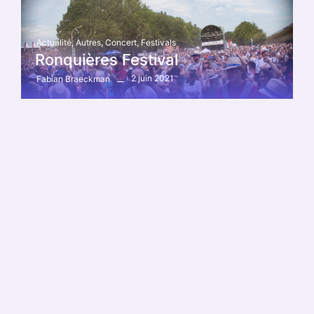
Actualité
,
Autres
,
Concert
,
Festivals
Ronquières Festival
2 juin 2021
Fabian Braeckman