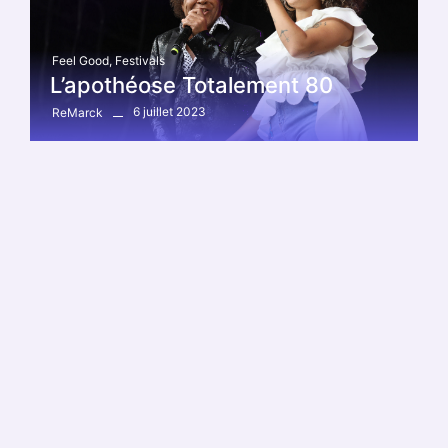
Feel Good
,
Festivals
L’apothéose Totalement 80
6 juillet 2023
ReMarck