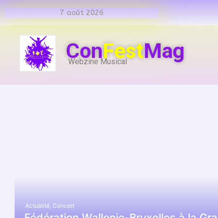
7 août 2026
Con
Fest
Mag
Webzine Musical
Actualité
,
Concert
Fédération Wallonie-Bruxelles à la G