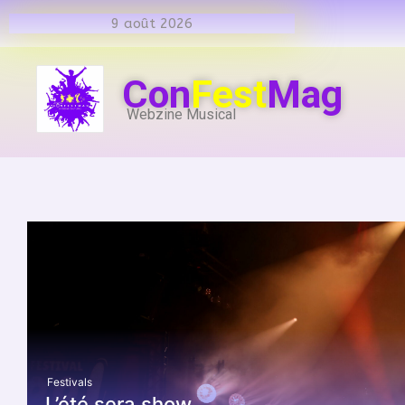
9 août 2026
Con
Fest
Mag
Webzine Musical
Festivals
L’été sera show.