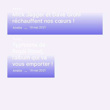
Autres
Mick Jagger et Dave Grohl
réchauffent nos cœurs !
19 mai 2021
Amélie
Autres
Typhoons de
Royal Blood,
l’album qui va
vous emporter !
19 mai 2021
Amélie