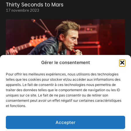
Thirty Seconds to Mars
17 novembre 2023
Gérer le consentement
Pour offrir les meilleures expériences, nous utilisons des technologies
telles que les cookies pour stocker et/ou accéder aux informations des
appareils. Le fait de consentir à ces technologies nous permettra de
traiter des données telles que le comportement de navigation ou les ID
uniques sur ce site. Le fait de ne pas consentir ou de retirer son
consentement peut avoir un effet négatif sur certaines caractéristiques
On a tous « quelque chose en nous »… de Greg
et fonctions.
Zlap
10 juin 2022
Accepter