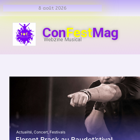
8 août 2026
Con
Fest
Mag
Webzine Musical
Actualité
,
Concert
,
Festivals
Florent Brack au Baudet’stival