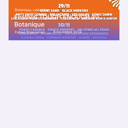
Botanique
,
calendrier
Festival TOUGH ENOUGH au
Botanique
6 novembre 2024
Fabian Braeckman