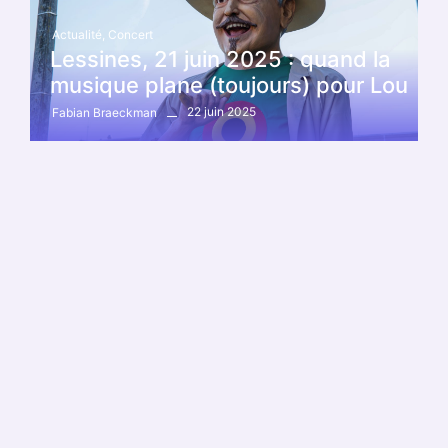
Actualité
,
Concert
Lessines, 21 juin 2025 : quand la
musique plane (toujours) pour Lou
22 juin 2025
Fabian Braeckman