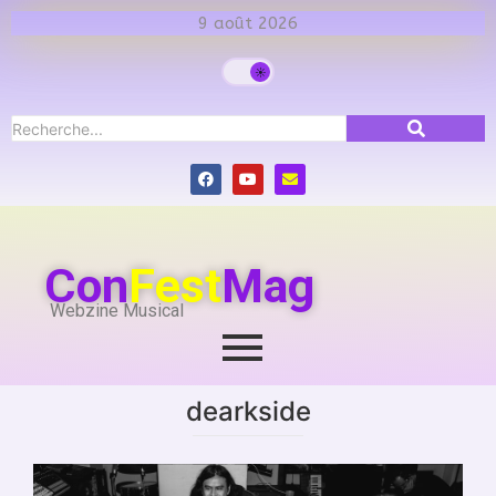
9 août 2026
Con
Fest
Mag
Webzine Musical
dearkside