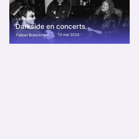
calendrier
Darkside en concerts
15 mai 2024
Fabian Braeckman