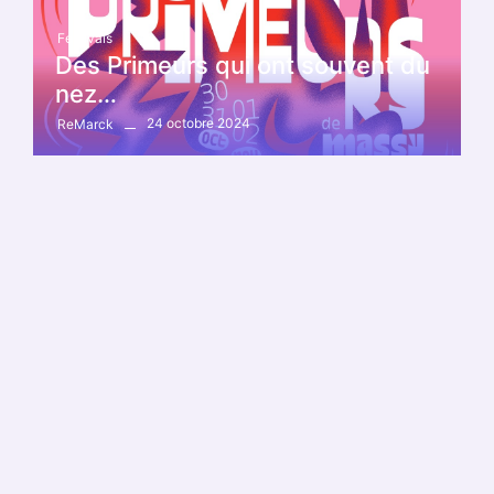
Festivals
Des Primeurs qui ont souvent du
nez…
24 octobre 2024
ReMarck