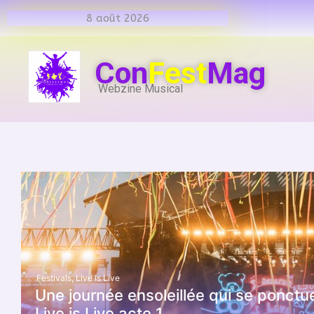
8 août 2026
Con
Fest
Mag
Webzine Musical
Festivals
,
Live is Live
Une journée ensoleillée qui se ponctu
Live is Live acte 1