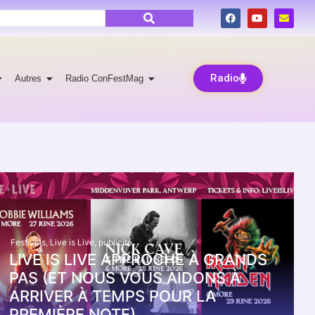
Radio
Autres
Radio ConFestMag
Festivals
,
Live is Live
,
publicité
LIVE IS LIVE APPROCHE À GRANDS
PAS (ET NOUS VOUS AIDONS À
ARRIVER À TEMPS POUR LA
PREMIÈRE NOTE)