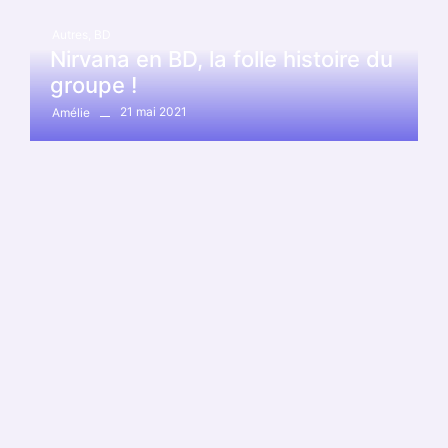
Autres
,
BD
Nirvana en BD, la folle histoire du
groupe !
21 mai 2021
Amélie