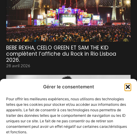
BEBE REXHA, CEELO GREEN ET SAM THE KID
complètent l’affiche du Rock in Rio Lisboa
2026.
28 avril 2026
Gérer le consentement
Pour offrir les meilleures expériences, nous utilisons des technologies
telles que les cookies pour stocker et/ou accéder aux informations des
appareils. Le fait de consentir à ces technologies nous permettra de
traiter des données telles que le comportement de navigation ou les ID
uniques sur ce site. Le fait de ne pas consentir ou de retirer son
consentement peut avoir un effet négatif sur certaines caractéristiques
JULIAN LAGE TRIO SE PRODUIRA LE 14 AVRIL À LA
et fonctions.
SALLE DE ROMA À ANVERS