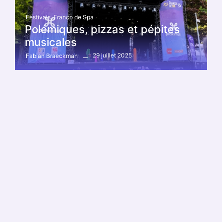
Festivals
,
Franco de Spa
Polémiques, pizzas et pépites
musicales
29 juillet 2025
Fabian Braeckman