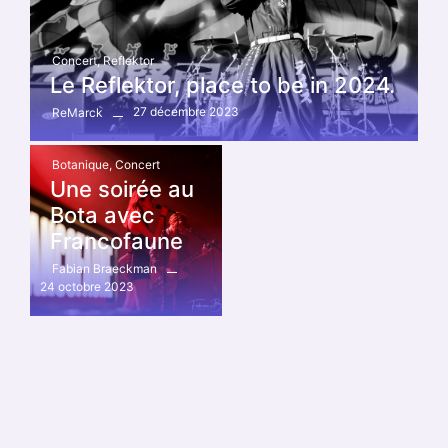
Concert
,
Reflektor
Le Reflektor, place to be in 2024.
27 décembre 2023
ReMarck
Botanique
,
Concert
Une soirée au
Bota avec
Francofaune
Fabian Braeckman
24 octobre 2023