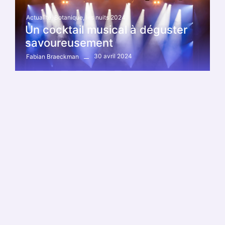
Actualité
,
Botanique
,
les nuits 2024
Un cocktail musical à déguster
savoureusement
30 avril 2024
Fabian Braeckman