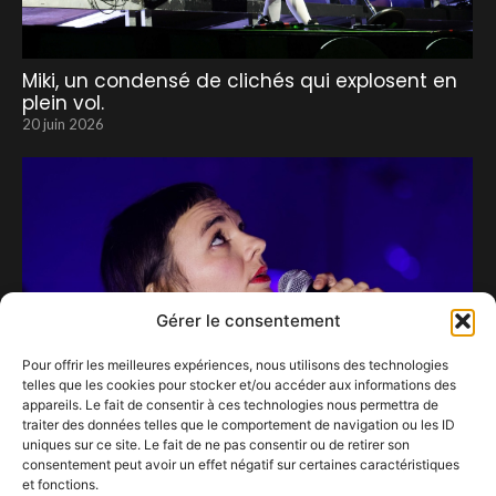
Miki, un condensé de clichés qui explosent en
plein vol.
20 juin 2026
Gérer le consentement
Pour offrir les meilleures expériences, nous utilisons des technologies
telles que les cookies pour stocker et/ou accéder aux informations des
appareils. Le fait de consentir à ces technologies nous permettra de
traiter des données telles que le comportement de navigation ou les ID
uniques sur ce site. Le fait de ne pas consentir ou de retirer son
consentement peut avoir un effet négatif sur certaines caractéristiques
Adélys : Une Lumière Musicale qui Brille au-
et fonctions.