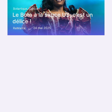
Botanique
,
Concert
Le Bota à la sauce US, c’est un
délice !
24 mai 2025
ReMarck