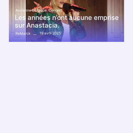
Ancienne Belgique
,
Concert
Les années n’ont aucune emprise
sur Anastacia.
19 avril 2025
ReMarck