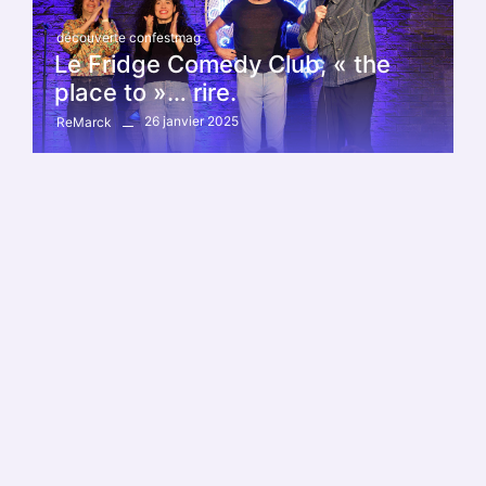
découverte confestmag
Le Fridge Comedy Club, « the
place to »… rire.
26 janvier 2025
ReMarck