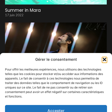
Summer in Mara
17 juin 2022
Gérer le consentement
Pour offrir les meilleures expériences, nous utilisons des technologies
telles que les cookies pour stocker et/ou accéder aux informations des
appareils. Le fait de consentir à ces technologies nous permettra de
traiter des données telles que le comportement de navigation ou les ID
uniques sur ce site. Le fait de ne pas consentir ou de retirer son
consentement peut avoir un effet négatif sur certaines caractéristiques
Feu!Chatterton disperse sa poésie dans le
et fonctions.
parc Gaalgebierg.
20 juin 2026
Accepter