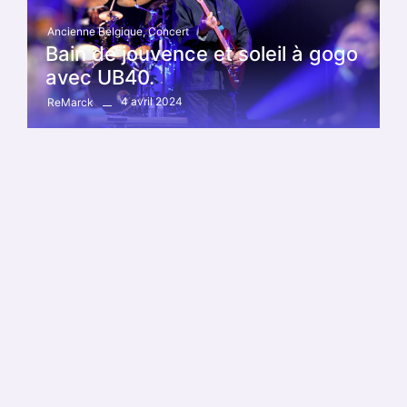
Ancienne Belgique
,
Concert
Bain de jouvence et soleil à gogo
avec UB40.
4 avril 2024
ReMarck