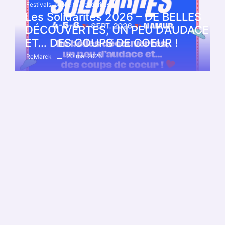
Festivals
,
publicité
,
solidarités
Les Solidarités 2026 – DE BELLES
DÉCOUVERTES, UN PEU D’AUDACE
ET… DES COUPS DE COEUR !
20 mai 2026
ReMarck