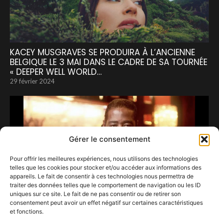
KACEY MUSGRAVES SE PRODUIRA À L’ANCIENNE
BELGIQUE LE 3 MAI DANS LE CADRE DE SA TOURNÉE
« DEEPER WELL WORLD…
29 février 2024
Gérer le consentement
Pour offrir les meilleures expériences, nous utilisons des technologies
telles que les cookies pour stocker et/ou accéder aux informations des
appareils. Le fait de consentir à ces technologies nous permettra de
traiter des données telles que le comportement de navigation ou les ID
uniques sur ce site. Le fait de ne pas consentir ou de retirer son
consentement peut avoir un effet négatif sur certaines caractéristiques
et fonctions.
BARRY WHITE aurait eu 76 ans…