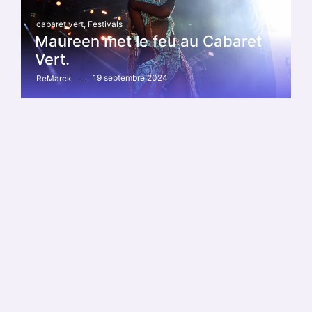
cabaret vert
,
Festivals
Maureen met le feu au Cabaret
Vert.
19 septembre 2024
ReMarck