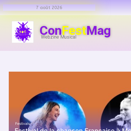
7 août 2026
Con
Fest
Mag
Webzine Musical
Festivals
Festival de la chanson Française à M