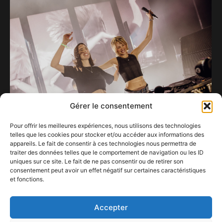
Gérer le consentement
Pour offrir les meilleures expériences, nous utilisons des technologies
telles que les cookies pour stocker et/ou accéder aux informations des
Surprise à Dour: Angèle rejoint Amélie Lens sur
appareils. Le fait de consentir à ces technologies nous permettra de
scène.
traiter des données telles que le comportement de navigation ou les ID
17 juillet 2026
uniques sur ce site. Le fait de ne pas consentir ou de retirer son
consentement peut avoir un effet négatif sur certaines caractéristiques
et fonctions.
EXPO Des oiseaux | 09.09 > 17.12
10 septembre 2022
Accepter