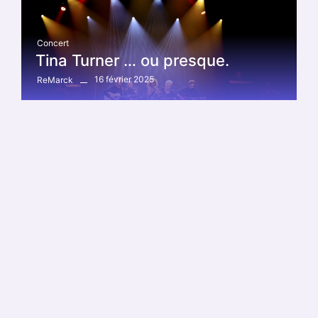
Concert
Tina Turner … ou presque.
16 février 2025
ReMarck