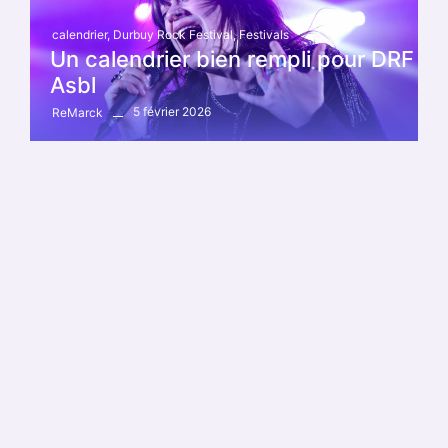
calendrier
,
Durbuy Rock Festival
,
Festivals
Un calendrier bien rempli pour DRF
Asbl
5 février 2026
ReMarck