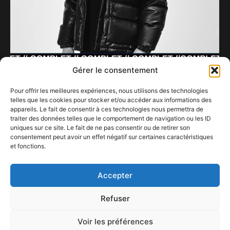
Gérer le consentement
Pour offrir les meilleures expériences, nous utilisons des technologies
telles que les cookies pour stocker et/ou accéder aux informations des
appareils. Le fait de consentir à ces technologies nous permettra de
Taïro en Belgique pour sa tournée ’25 TOUR’
traiter des données telles que le comportement de navigation ou les ID
20 novembre 2025
uniques sur ce site. Le fait de ne pas consentir ou de retirer son
consentement peut avoir un effet négatif sur certaines caractéristiques
et fonctions.
Bloody Christmas jusqu’au 23 décembre
22 janvier 2024
Accepter
Refuser
Voir les préférences