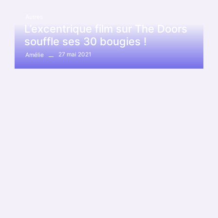
Autres
L’excentrique film sur The Doors
souffle ses 30 bougies !
27 mai 2021
Amélie